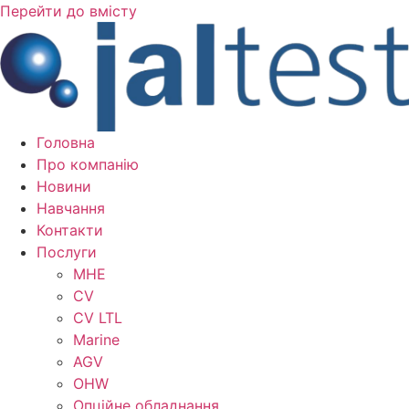
Перейти до вмісту
Головна
Про компанію
Новини
Навчання
Контакти
Послуги
MHE
CV
CV LTL
Marine
AGV
OHW
Опційне обладнання