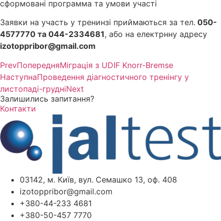
сформовані программа та умови участі
Заявки на участь у тренинзі приймаються за тел.
050-
4577770 та 044-2334681
, або на електрнну адресу
izotoppribor@gmail.com
Prev
Попередня
Міграція з UDIF Knorr-Bremse
Наступна
Проведення діагностичного тренінгу у
листопаді-грудні
Next
Залишились запитання?
Контакти
03142, м. Київ, вул. Семашко 13, оф. 408
izotoppribor@gmail.com
+380-44-233 4681
+380-50-457 7770