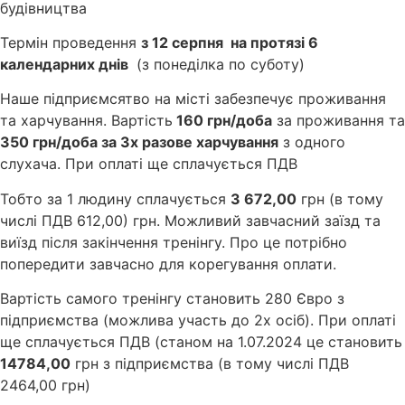
будівництва
Термін проведення
з 12 серпня на протязі 6
календарних днів
(з понеділка по суботу)
Наше підприємсятво на місті забезпечує проживання
та харчування. Вартість
160 грн/доба
за проживання та
350 грн/доба за 3х разове харчування
з одного
слухача. При оплаті ще сплачується ПДВ
Тобто за 1 людину сплачується
3 672,00
грн (в тому
числі ПДВ 612,00) грн. Можливий завчасний заїзд та
виїзд після закінчення тренінгу. Про це потрібно
попередити завчасно для корегування оплати.
Вартість самого тренінгу становить 280 Євро з
підприємства (можлива участь до 2х осіб). При оплаті
ще сплачується ПДВ (станом на 1.07.2024 це становить
14784,00
грн з підприємства (в тому числі ПДВ
2464,00 грн)