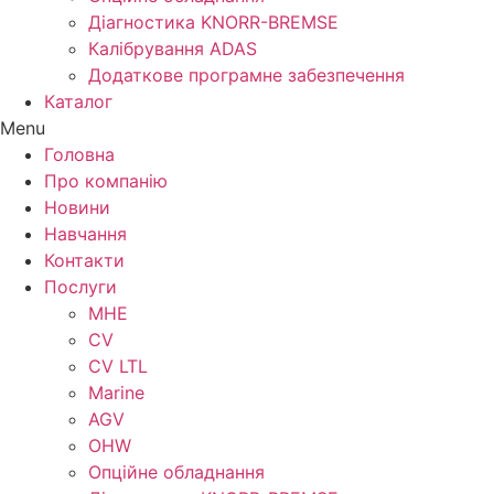
Діагностика KNORR-BREMSE
Калібрування ADAS
Додаткове програмне забезпечення
Каталог
Menu
Головна
Про компанію
Новини
Навчання
Контакти
Послуги
MHE
CV
CV LTL
Marine
AGV
OHW
Опційне обладнання