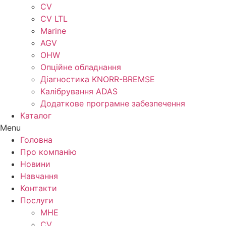
CV
CV LTL
Marine
AGV
OHW
Опційне обладнання
Діагностика KNORR-BREMSE
Калібрування ADAS
Додаткове програмне забезпечення
Каталог
Menu
Головна
Про компанію
Новини
Навчання
Контакти
Послуги
MHE
CV