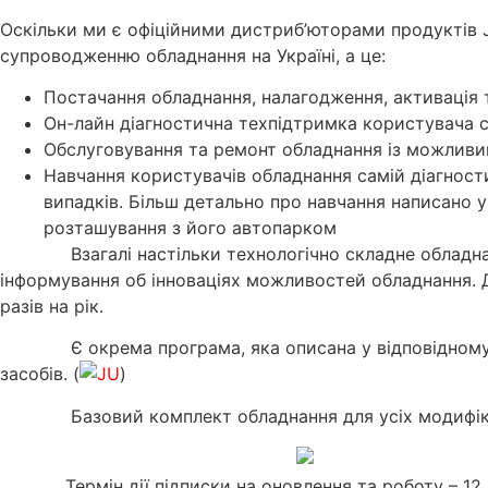
Оскільки ми є офіційними дистриб’юторами продуктів J
супроводженню обладнання на Україні, а це:
Постачання обладнання, налагодження, активація
Он-лайн діагностична техпідтримка користувача 
Обслуговування та ремонт обладнання із можливи
Навчання користувачів обладнання самій діагности
випадків. Більш детально про навчання написано у 
розташування з його автопарком
Взагалі настільки технологічно складне обладн
інформування об інноваціях можливостей обладнання. Дл
разів на рік.
Є окрема програма, яка описана у відповідному
засобів. (
)
Базовий комплект обладнання для усіх модифік
Термін дії підписки на оновлення та роботу – 12