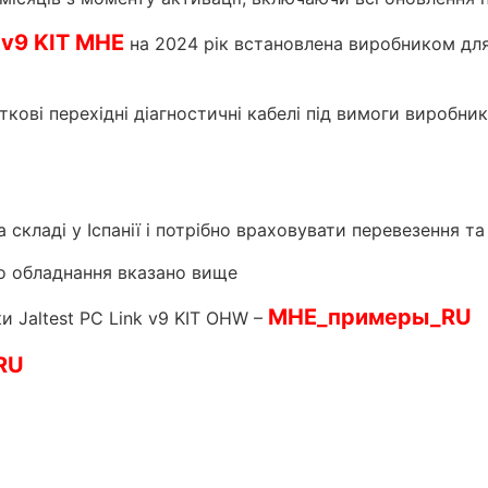
k v9 KIT MHE
на 2024 рік встановлена виробником дл
ові перехідні діагностичні кабелі під вимоги виробник
на складі у Іспанії і потрібно враховувати перевезення т
го обладнання вказано вище
MHE_примеры_RU
 Jaltest PC Link v9 KIT OHW –
RU