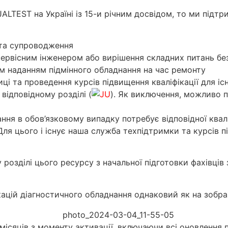
ALTEST на Україні із 15-и річним досвідом, то ми підт
 та супроводження
сервісним інженером або вирішення складних питань бе
м наданням підмінного обладнання на час ремонту
ці та проведення курсів підвищення кваліфікації для і
відповідному розділі (
). Як виключення, можливо п
ання в обов’язковому випадку потребує відповідної квал
я цього і існує наша служба техпідтримки та курсів пі
 розділі цього ресурсу з начальної підготовки фахівців
ацій діагностичного обладнання однаковий як на зобра
 місяців з моменту активації,
включаючи всі оновлення п