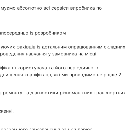
римуємо абсолютно всі сервіси виробника по
зпосередньо із розробником
снуючих фахівців із детальним опрацюванням складних
роведення навчання у замовника на місці
іфікації користувача та його періодичного
двищення кваліфікації, які ми проводимо не рідше 2
 з ремонту та діагностики різноманітних транспортних
женні.
рограмного забезпечення за цей період.