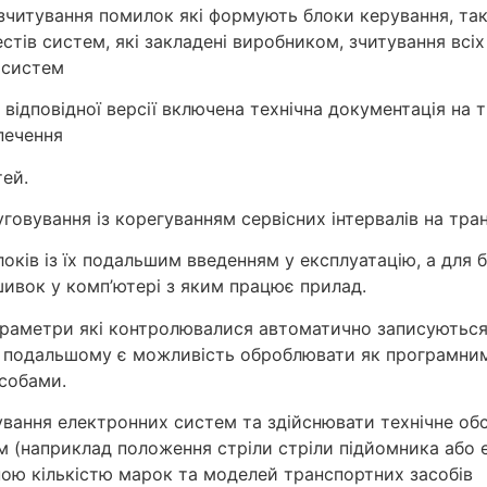
 зчитування помилок які формують блоки керування, так
тів систем, які закладені виробником, зчитування всіх
 систем
o відповідної версії включена технічна документація на 
зпечення
тей.
овування із корегуванням сервісних інтервалів на тра
оків із їх подальшим введенням у експлуатацію, а для б
ивок у комп’ютері з яким працює прилад.
 параметри які контролювалися автоматично записуються
у подальшому є можливість оброблювати як програмним
собами.
ання електронних систем та здійснювати технічне обсл
 (наприклад положення стріли стріли підйомника або е
ною кількістю марок та моделей транспортних засобів