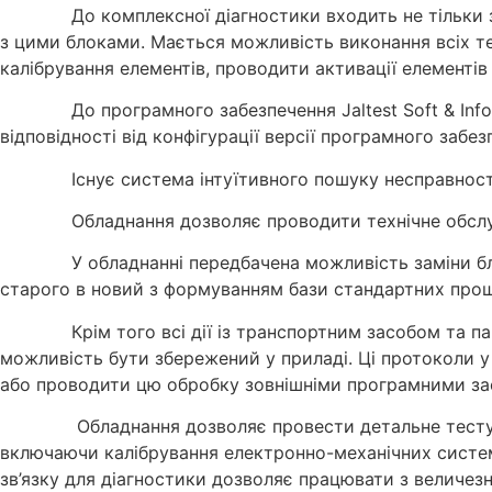
До комплексної діагностики входить не тільки
з цими блоками. Мається можливість виконання всіх тес
калібрування елементів, проводити активації елементів
До програмного забезпечення Jaltest Soft & Inf
відповідності від конфігурації версії програмного забе
Існує система інтуїтивного пошуку несправнос
Обладнання дозволяє проводити технічне обслуг
У обладнанні передбачена можливість заміни бл
старого в новий з формуванням бази стандартних прош
Крім того всі дії із транспортним засобом та
можливість бути збережений у приладі. Ці протоколи 
або проводити цю обробку зовнішніми програмними за
Обладнання дозволяє провести детальне тестув
включаючи калібрування електронно-механічних систем
зв’язку для діагностики дозволяє працювати з величез