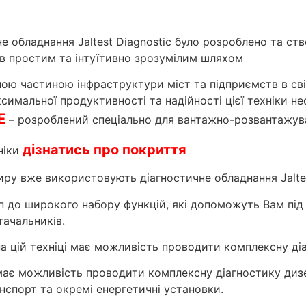
 обладнання Jaltest Diagnostic було розроблено та ст
ів простим та інтуїтивно зрозумілим шляхом
ою частиною інфраструктури міст та підприємств в світ
симальної продуктивності та надійності цієї техніки н
E
– розроблений спеціально для вантажно-розвантажува
дізнатись про покриття
ніки
иру вже використовують діагностичне обладнання Jaltes
уп до широкого набору функцій, які допоможуть Вам під
тачальників.
а цій техніці має можливість проводити комплексну діаг
має можливість проводити комплексну діагностику дизел
нспорт та окремі енергетичні установки.