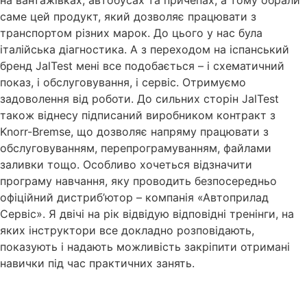
на вантажівках, автобусах та причепах, а тому обрали
саме цей продукт, який дозволяє працювати з
транспортом різних марок. До цього у нас була
італійська діагностика. А з переходом на іспанський
бренд JalTest мені все подобається – і схематичний
показ, і обслуговування, і сервіс. Отримуємо
задоволення від роботи. До сильних сторін JalTest
також віднесу підписаний виробником контракт з
Knorr-Bremse, що дозволяє напряму працювати з
обслуговуванням, перепрограмуванням, файлами
заливки тощо. Особливо хочеться відзначити
програму навчання, яку проводить безпосередньо
офіційний дистриб’ютор – компанія «Автоприлад
Сервіс». Я двічі на рік відвідую відповідні тренінги, на
яких інструктори все докладно розповідають,
показують і надають можливість закріпити отримані
навички під час практичних занять.