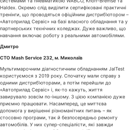
системами та пневматикою WABCO, Knorr-Bremse та
Haldex. Окремо слід виділити сертифіковані практичні
тренінги, що проводяться офіційним дистриб’ютором –
«Автоприлад Сервіс» на базі власного обладнання та у
партнерських технічних коледжах. Дуже важливо, що
навчання включає роботу з реальними автомобілями.
Дмитро
СТО Mash Service 232, м. Миколаїв
Мультимарочним діaгностичним обладнанням JalTest
користуємося з 2019 року. Спочатку мали справу з
одними дистриб’юторами, а потім перейшли до
«Автоприлад Сервіс» і, як-то кажуть, життя
завирувало зовсім по-іншому. З цією компанією дуже
приємно працювати. Насамперед, це миттєва
допомога у вирішенні різноманітних питань – як
стосовно програми, так й безпосередньо ремонту
автомобілів. У них супер-спеціалісти, які завжди