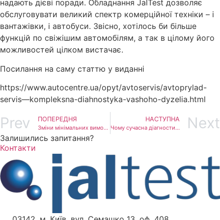
надають дієві поради. Обладнання JalTest дозволяє
обслуговувати великий спектр комерційної техніки – і
вантажівки, і автобуси. Звісно, хотілось би більше
функцій по свіжішим автомобілям, а так в цілому його
можливостей цілком вистачає.
Посилання на саму статтю у виданні
https://www.autocentre.ua/opyt/avtoservis/avtoprylad-
servis—kompleksna-diahnostyka-vashoho-dyzelia.html
Prev
Next
ПОПЕРЕДНЯ
НАСТУПНА
Зміни мінімальних вимог до комп’ютера
Чому сучасна діагностика не показує реальної причини поломки?
Залишились запитання?
Контакти
03142, м. Київ, вул. Семашко 13, оф. 408