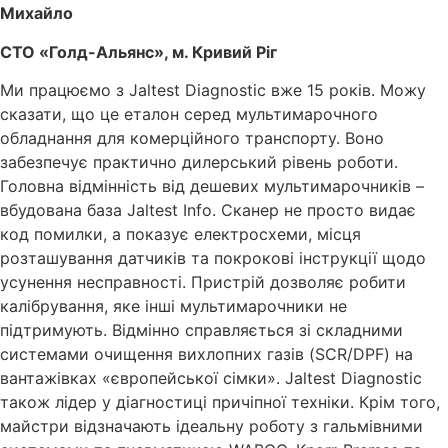
Михайло
СТО «Голд-Альянс», м. Кривий Ріг
Ми працюємо з Jaltest Diagnostic вже 15 років. Можу
сказати, що це еталон серед мультимарочного
обладнання для комерційного транспорту. Воно
забезпечує практично дилерський рівень роботи.
Головна відмінність від дешевих мультимарочників –
вбудована база Jaltest Info. Сканер не просто видає
код помилки, а показує електросхеми, місця
розташування датчиків та покрокові інструкції щодо
усунення несправності. Пристрій дозволяє робити
калібрування, яке інші мультимарочники не
підтримують. Відмінно справляється зі складними
системами очищення вихлопних газів (SCR/DPF) на
вантажівках «європейської сімки». Jaltest Diagnostic
також лідер у діагностиці причіпної техніки. Крім того,
майстри відзначають ідеальну роботу з гальмівними