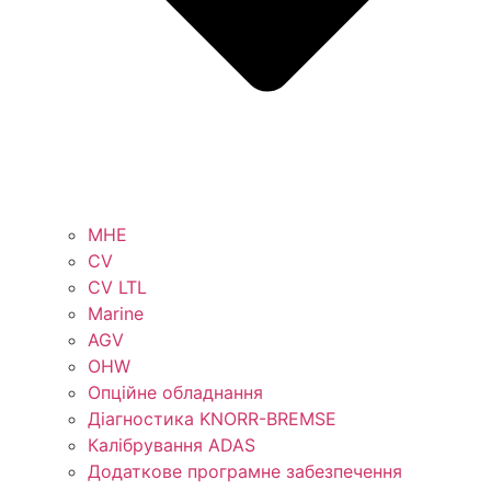
MHE
CV
CV LTL
Marine
AGV
OHW
Опційне обладнання
Діагностика KNORR-BREMSE
Калібрування ADAS
Додаткове програмне забезпечення