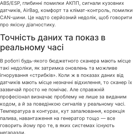
ABS/ESP, глибинні помилки АКПП, сигнали кузовних
датчиків, AirBag, комфорт та клімат-контроль, помилки
CAN-шини. Це надто серйозний недолік, щоб говорити
про якісну діагностику.
Точність даних та показ в
реальному часі
В роботі будь-якого бюджетного сканера мають місце
такі недоліки, як затримка оновлень та можливе
ігнорування «стрибків». Коли ж в показах даних від
датчиків мають місце незначні відхилення, то сканер їх
зазвичай просто не помічає. Але справжній
професіонал визначає проблему не лише за виданим
кодом, а й за поведінкою сигналів у реальному часі.
Температура в контурах, кут запалювання, корекція
палива, навантаження на генератор тощо — все
говорить йому про те, в яких системах існують
негаразди.