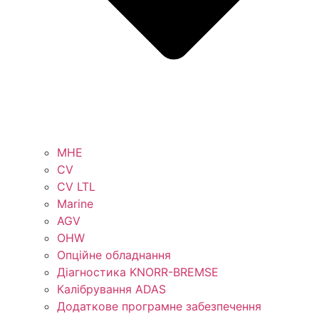
MHE
CV
CV LTL
Marine
AGV
OHW
Опційне обладнання
Діагностика KNORR-BREMSE
Калібрування ADAS
Додаткове програмне забезпечення