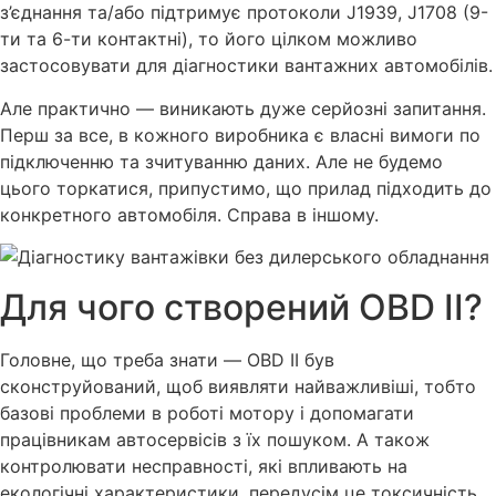
з’єднання та/або підтримує протоколи J1939, J1708 (9-
ти та 6-ти контактні), то його цілком можливо
застосовувати для діагностики вантажних автомобілів.
Але практично — виникають дуже серйозні запитання.
Перш за все, в кожного виробника є власні вимоги по
підключенню та зчитуванню даних. Але не будемо
цього торкатися, припустимо, що прилад підходить до
конкретного автомобіля. Справа в іншому.
Для чого створений OBD ІІ?
Головне, що треба знати — OBD ІІ був
сконструйований, щоб виявляти найважливіші, тобто
базові проблеми в роботі мотору і допомагати
працівникам автосервісів з їх пошуком. А також
контролювати несправності, які впливають на
екологічні характеристики, передусім це токсичність