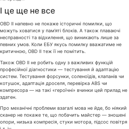
І це ще не все
OBD ІІ напевно не покаже історичні помилки, що
можуть ховатися у пам’яті блоків. А також плаваючі
несправності та відхилення, що виникають лише за
певних умов. Коли ЕБУ якусь помилку вважатиме не
критичною, OBD ІІ теж її не помітить.
Також OBD ІІ не робить одну з важливих функцій
професійної діагностики — тестування й адаптацію
систем. Тестування форсунки, соленоїдів, клапанів чи
котушок, адаптація дроселя, перевірка ABS чи
компресора — на такі «героїчні» вчинки цей прилад не
здатен.
Про механічні проблеми взагалі мова не йде, бо ніякий
сканер не покаже те, що побачить майстер — зношені
опори, низька компресія, стуки мотора, підсос повітря
і т. ін.