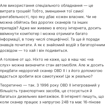
Але використання спеціального обладнання — це
витрата грошей! Тобто, зменшення тої самої
рентабельності, про яку дбає кожен власник. Чи не
можна обійтись без дорогих сканерів та інших
приладів? Адже ми живемо в епоху інтернета, досить
ввімкнути комп’ютер і можна отримати багато
інформації, в тому числі специфічної. Та ще й поради
знавців почитати. А як є знайомий водій з багаторічним
досвідом — то хай і він подивиться.
А головне от що. Ніхто не каже, що в наш час «на
слух» можна визначити стан автомобіля. Але ж досить
придбати недорогий сканер OBD ІІ і з його допомогою
вдасться зробити все самотужки! Це ж реально?
Теоретично — так. З 1996 року OBD ІІ інтегрований у
більшість транспортних засобів, це стосується й
багатьох дизельних вантажівок. В інтернеті пишуть, що
коли сканер працює з напругою 24В та має 16-пінове