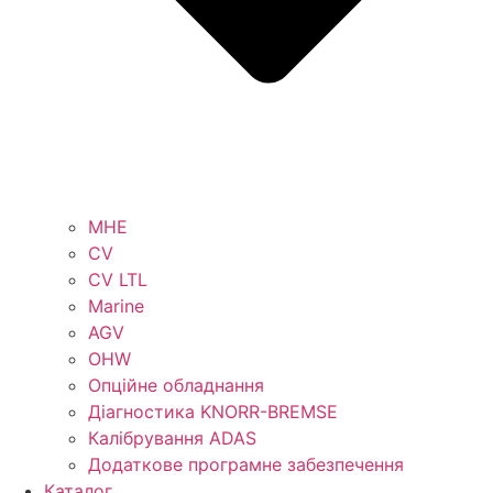
MHE
CV
CV LTL
Marine
AGV
OHW
Опційне обладнання
Діагностика KNORR-BREMSE
Калібрування ADAS
Додаткове програмне забезпечення
Каталог