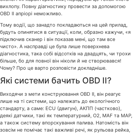
вихлопу. Повну діагностику провести за допомогою
OBD ІІ апріорі неможливо.
Тому водії, що занадто покладаються на цей прилад,
будуть опинятися в ситуації, коли, образно кажучи, «я
підключив сканер і він показав мені, що там все
чисто». А насправді це була лише поверхнева
діагностика, така собі відсотків на двадцять, чи трохи
більше, бо для повної він ніколи й не створювався!
Чому? Про це варто розповісти докладніше.
Які системи бачить OBD ІІ?
Виходячи з мети конструювання OBD ІІ, він реагує
лише на ті системи, що належать до екологічного
стандарту, а саме: ECU (двигун), АКПП (частково),
деякі датчики, такі як температурний, О2, MAF та MAP,
а також систему впорскування палива. Натомість він
зовсім не помічає такі важливі речі, як рульова рейка,