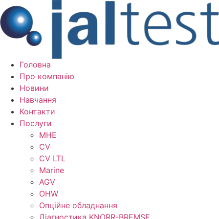
Перейти
до
вмісту
Головна
Про компанію
Новини
Навчання
Контакти
Послуги
MHE
CV
CV LTL
Marine
AGV
OHW
Опційне обладнання
Діагностика KNORR-BREMSE