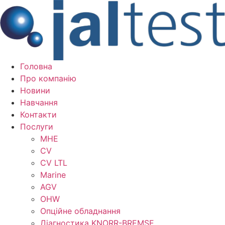
Перейти
до
вмісту
Головна
Про компанію
Новини
Навчання
Контакти
Послуги
MHE
CV
CV LTL
Marine
AGV
OHW
Опційне обладнання
Діагностика KNORR-BREMSE