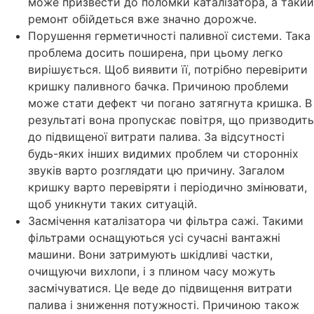
може призвести до поломки каталізатора, а такий
ремонт обійдеться вже значно дорожче.
Порушення герметичності паливної системи. Така
проблема досить поширена, при цьому легко
вирішується. Щоб виявити її, потрібно перевірити
кришку паливного бачка. Причиною проблеми
може стати дефект чи погано затягнута кришка. В
результаті вона пропускає повітря, що призводить
до підвищеної витрати палива. За відсутності
будь-яких інших видимих проблем чи сторонніх
звуків варто розглядати цю причину. Загалом
кришку варто перевіряти і періодично змінювати,
щоб уникнути таких ситуацій.
Засмічення каталізатора чи фільтра сажі. Такими
фільтрами оснащуються усі сучасні вантажні
машини. Вони затримують шкідливі частки,
очищуючи вихлопи, і з плином часу можуть
засмічуватися. Це веде до підвищення витрати
палива і зниження потужності. Причиною також