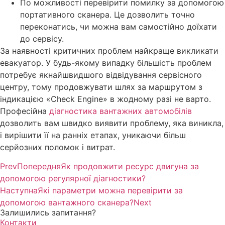
По можливості перевірити помилку за допомогою
портативного сканера. Це дозволить точно
переконатись, чи можна вам самостійно доїхати
до сервісу.
За наявності критичних проблем найкраще викликати
евакуатор. У будь-якому випадку більшість проблем
потребує якнайшвидшого відвідування сервісного
центру, тому продовжувати шлях за маршрутом з
індикацією «Check Engine» в жодному разі не варто.
Професійна
діагностика вантажних автомобілів
дозволить вам швидко виявити проблему, яка виникла,
і вирішити її на ранніх етапах, уникаючи більш
серйозних поломок і витрат.
Prev
Попередня
Як продовжити ресурс двигуна за
допомогою регулярної діагностики?
Наступна
Які параметри можна перевірити за
допомогою вантажного сканера?
Next
Залишились запитання?
Контакти