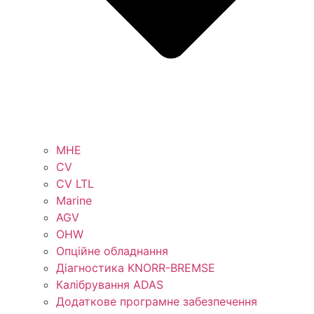
MHE
CV
CV LTL
Marine
AGV
OHW
Опційне обладнання
Діагностика KNORR-BREMSE
Калібрування ADAS
Додаткове програмне забезпечення