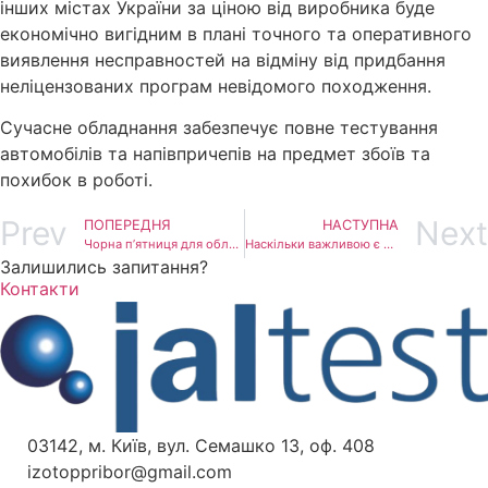
інших містах України за ціною від виробника буде
економічно вигідним в плані точного та оперативного
виявлення несправностей на відміну від придбання
неліцензованих програм невідомого походження.
Сучасне обладнання забезпечує повне тестування
автомобілів та напівпричепів на предмет збоїв та
похибок в роботі.
Prev
Next
ПОПЕРЕДНЯ
НАСТУПНА
Чорна п’ятниця для обладнання JALTEST
Наскільки важливою є діагностика причепів? Які вузли слід перевіряти?
Залишились запитання?
Контакти
03142, м. Київ, вул. Семашко 13, оф. 408
izotoppribor@gmail.com